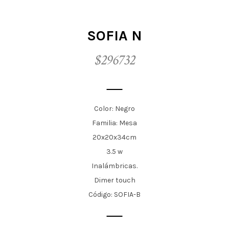
t
i
SOFIA N
o
$296732
n
Color: Negro
Familia: Mesa
20x20x34cm
3.5 w
Inalámbricas.
Dimer touch
Código: SOFIA-B