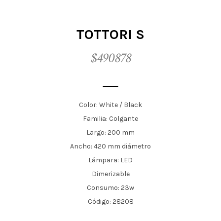
t
i
TOTTORI S
o
$490878
n
Color: White / Black
Familia: Colgante
Largo: 200 mm
Ancho: 420 mm diámetro
Lámpara: LED
Dimerizable
Consumo: 23w
Código: 28208