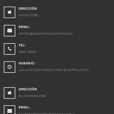
DIRECCIÓN
Cerrito 1080
EMAIL:
cerrito@alvariluminacion.com.ar
TEL:
4812-0800
HORARIO:
Lun a Vie 9:30 a 19:00 | Sab: de 10:00 a 13:00
DIRECCIÓN
Av. Córdoba 2516
EMAIL:
cordoba@alvariluminacion.com.ar