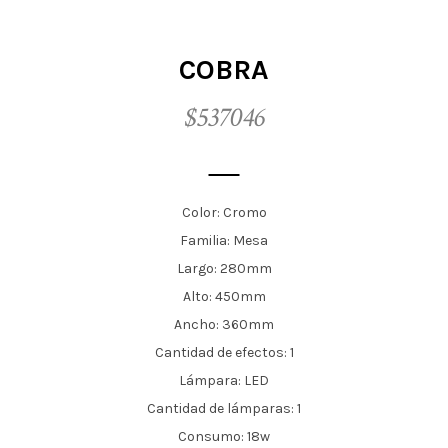
t
i
COBRA
o
$537046
n
Color: Cromo
Familia: Mesa
Largo: 280mm
Alto: 450mm
Ancho: 360mm
Cantidad de efectos: 1
Lámpara: LED
Cantidad de lámparas: 1
Consumo: 18w