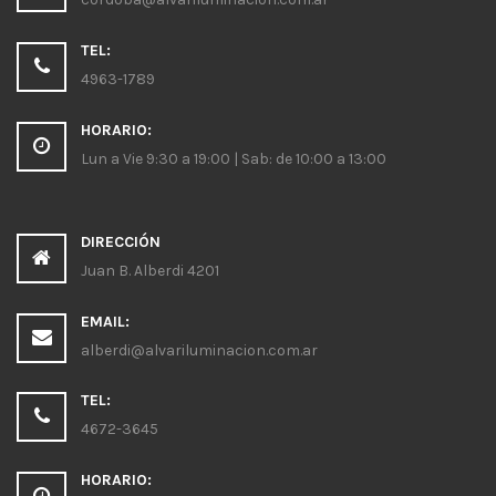
TEL:
4963-1789
HORARIO:
Lun a Vie 9:30 a 19:00 | Sab: de 10:00 a 13:00
DIRECCIÓN
Juan B. Alberdi 4201
EMAIL:
alberdi@alvariluminacion.com.ar
TEL:
4672-3645
HORARIO: