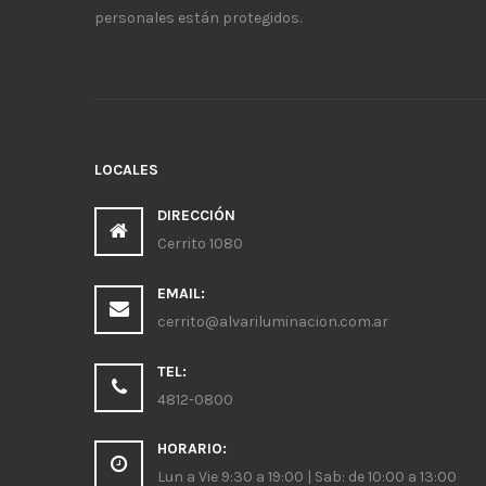
personales están protegidos.
LOCALES
DIRECCIÓN
Cerrito 1080
EMAIL:
cerrito@alvariluminacion.com.ar
TEL:
4812-0800
HORARIO:
Lun a Vie 9:30 a 19:00 | Sab: de 10:00 a 13:00