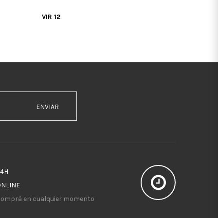
VIR 12
ENVIAR
24H
ONLINE
omprá en cualquier momento