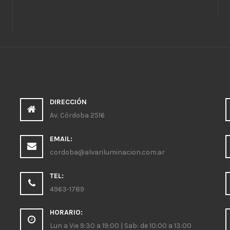
DIRECCIÓN
Av. Córdoba 2516
EMAIL:
cordoba@alvariluminacion.com.ar
TEL:
4963-1789
HORARIO:
Lun a Vie 9:30 a 19:00 | Sab: de 10:00 a 13:00