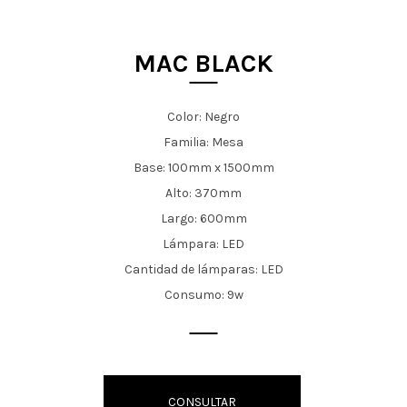
t
i
MAC BLACK
o
n
Color: Negro
Familia: Mesa
Base: 100mm x 1500mm
Alto: 370mm
Largo: 600mm
Lámpara: LED
Cantidad de lámparas: LED
Consumo: 9w
CONSULTAR