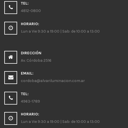
TEL:
4812-0800
HORARIO:
Lun a Vie 9:30 a 19:00 | Sab: de 10:00 a 13:00
DIRECCIÓN
Av. Córdoba 2516
EMAIL:
cordoba@alvariluminacion.com.ar
TEL:
4963-1789
HORARIO:
Lun a Vie 9:30 a 19:00 | Sab: de 10:00 a 13:00