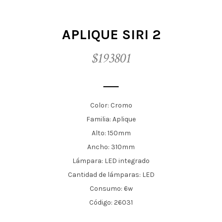
t
i
APLIQUE SIRI 2
o
$193801
n
Color: Cromo
Familia: Aplique
Alto: 150mm
Ancho: 310mm
Lámpara: LED integrado
Cantidad de lámparas: LED
Consumo: 6w
Código: 26031