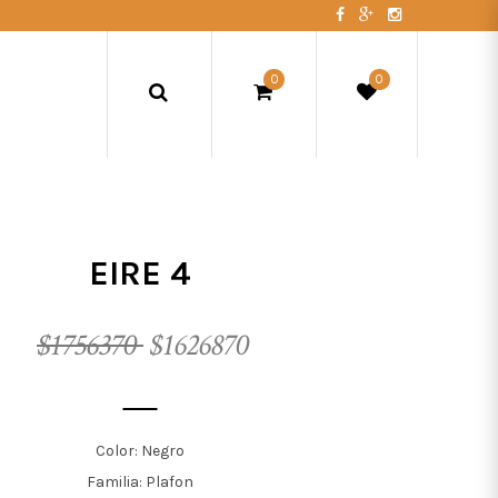
0
0
EIRE 4
$1756370
$1626870
Color: Negro
Familia: Plafon