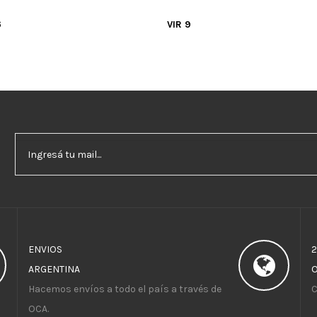
6
VIR 9
ENVIOS
ARGENTINA
Hacemos envíos a todo el país a través de
C
OCA.