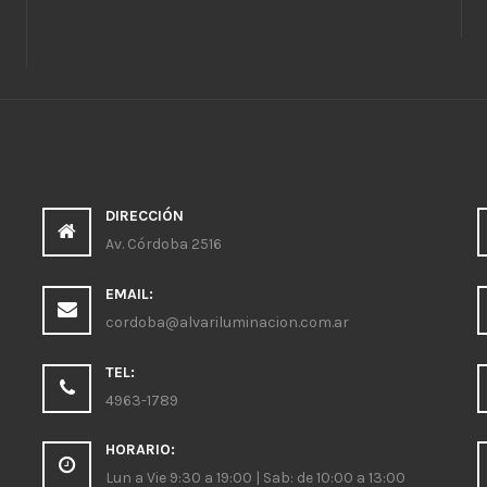
DIRECCIÓN
Av. Córdoba 2516
EMAIL:
cordoba@alvariluminacion.com.ar
TEL:
4963-1789
HORARIO:
Lun a Vie 9:30 a 19:00 | Sab: de 10:00 a 13:00