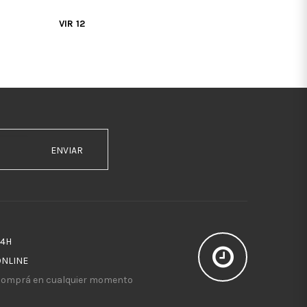
VIR 12
ENVIAR
24H
ONLINE
omprá en cualquier momento