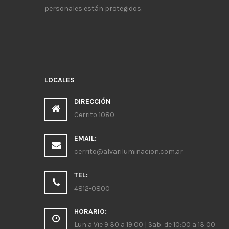
personales están protegidos.
LOCALES
DIRECCIÓN
Cerrito 1080
EMAIL:
cerrito@alvariluminacion.com.ar
TEL:
4812-0800
HORARIO:
Lun a Vie 9:30 a 19:00 | Sab: de 10:00 a 13:00