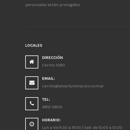
personales están protegidos.
LOCALES
DIRECCIÓN
Cerrito 1080
EMAIL:
cerrito@alvariluminacion.com.ar
TEL:
4812-0800
HORARIO:
Lun a Vie 9:30 a 19:00 | Sab: de 10:00 a 13:00