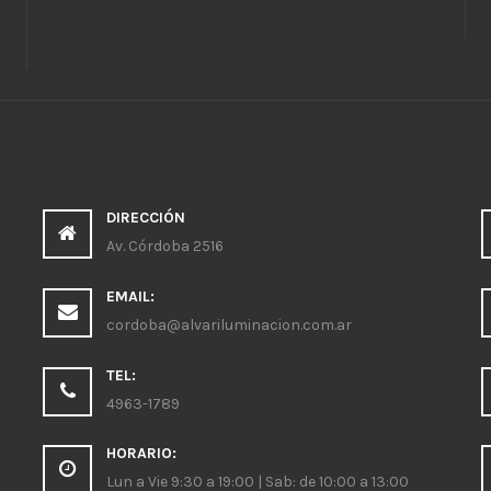
DIRECCIÓN
Av. Córdoba 2516
EMAIL:
cordoba@alvariluminacion.com.ar
TEL:
4963-1789
HORARIO:
Lun a Vie 9:30 a 19:00 | Sab: de 10:00 a 13:00