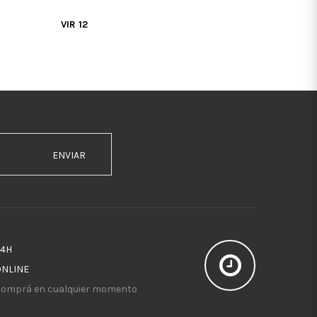
VIR 12
ENVIAR
24H
ONLINE
omprá en cualquier momento