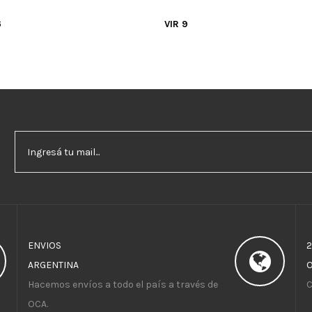
6
VIR 9
ENVIOS
ARGENTINA
Hacemos envíos a todo el país a través de
C
OCA.