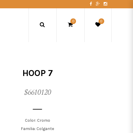
0
0
HOOP 7
$6610120
Color: Cromo
Familia: Colgante